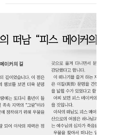
dallashanaro123
2019년 6월 25일
2분 분량
[목회자 단상] 세상의 빛