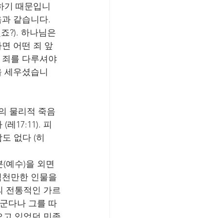
치하기 때문입니
음과 같습니다.
?). 하나님은 
면 어떤 죄 앞
록 죄를 다루셔야
을 세우셨습니
인간의 물리적 죽음
7:11). 피 
함도 없다 (히
(예수)을 외면
험천만한 인물을 
의 전통적인 가르
더군다나 그를 따
오고 있었던 민족