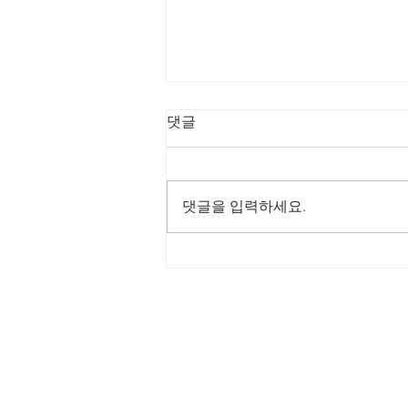
댓글
댓글을 입력하세요.
[목회자 단상] 모세의 떠남
(2) 왕궁의 떠남