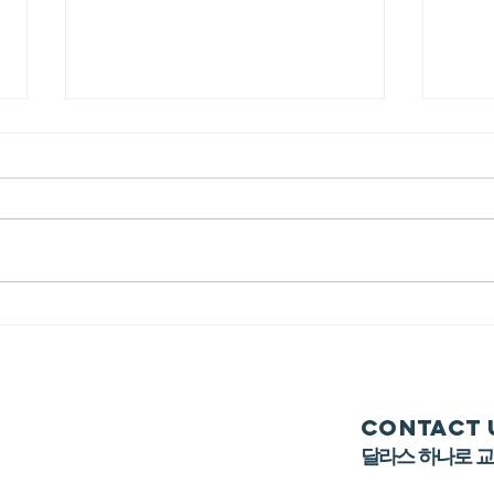
[목
[목회자 단상] 모세의 떠남
(1)
Contact 
​달라스 하나로 